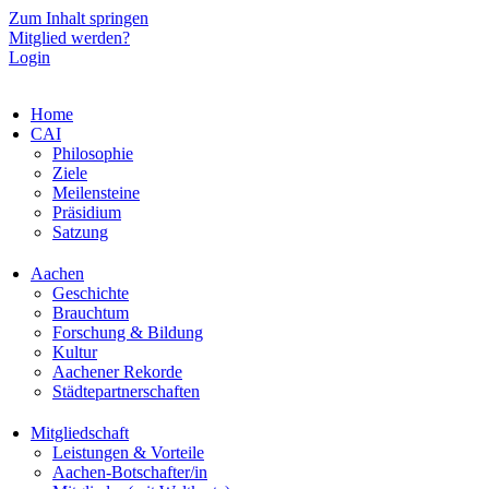
Zum Inhalt springen
Mitglied werden?
Login
Home
CAI
Philosophie
Ziele
Meilensteine
Präsidium
Satzung
Aachen
Geschichte
Brauchtum
Forschung & Bildung
Kultur
Aachener Rekorde
Städtepartnerschaften
Mitgliedschaft
Leistungen & Vorteile
Aachen-Botschafter/in