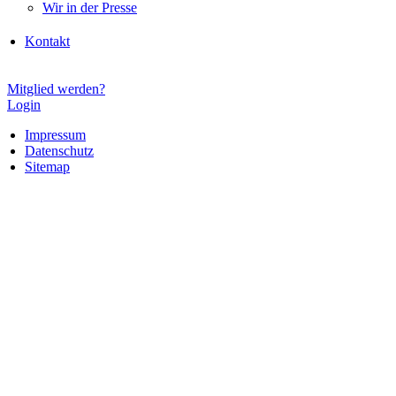
Wir in der Presse
Kontakt
Mitglied werden?
Login
Impressum
Datenschutz
Sitemap
Impressum
Datenschutz
Sitemap
Gender-Hinweis
Aus Gründen der besseren Lesbarkeit verzichten wir auf die
gleichzeitige Verwendung der Sprachformen männlich, weiblich
und divers (m/w/d). Sämtliche Personenbezeichnungen gelten daher
gleichermaßen für alle Geschlechter.