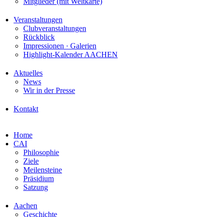
Mitglieder (mit Weltkarte)
Veranstaltungen
Clubveranstaltungen
Rückblick
Impressionen · Galerien
Highlight-Kalender AACHEN
Aktuelles
News
Wir in der Presse
Kontakt
Home
CAI
Philosophie
Ziele
Meilensteine
Präsidium
Satzung
Aachen
Geschichte